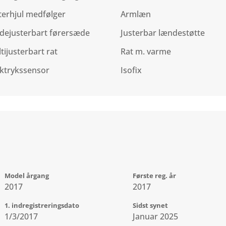
terhjul medfølger
Armlæn
dejusterbart førersæde
Justerbar lændestøtte
tijusterbart rat
Rat m. varme
ktrykssensor
Isofix
Model årgang
Første reg. år
2017
2017
1. indregistreringsdato
Sidst synet
1/3/2017
Januar 2025