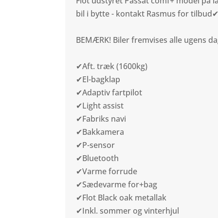
Flot udstyret Passat comf+ model på la
bil i bytte - kontakt Rasmus for tilbud
BEMÆRK! Biler fremvises alle ugens da
✔Aft. træk (1600kg)
✔El-bagklap
✔Adaptiv fartpilot
✔Light assist
✔Fabriks navi
✔Bakkamera
✔P-sensor
✔Bluetooth
✔Varme forrude
✔Sædevarme for+bag
✔Flot Black oak metallak
✔Inkl. sommer og vinterhjul