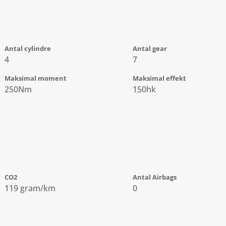
Antal cylindre
Antal gear
4
7
Maksimal moment
Maksimal effekt
250Nm
150hk
CO2
Antal Airbags
119 gram/km
0