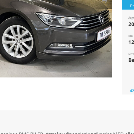
P
Årg
2
Km
12
Dri
Be
42