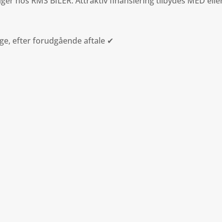
ger hos RMS BILER. Attraktiv finansiering tilbydes MED elle
✔
ge, efter forudgående aftale ✔