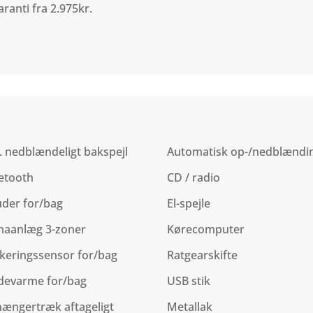
ranti fra 2.975kr.
. nedblændeligt bakspejl
Automatisk op-/nedblændi
etooth
CD / radio
uder for/bag
El-spejle
maanlæg 3-zoner
Kørecomputer
keringssensor for/bag
Ratgearskifte
devarme for/bag
USB stik
ængertræk aftageligt
Metallak