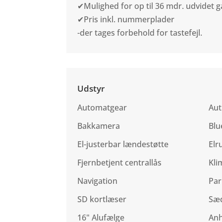
✔Mulighed for op til 36 mdr. udvidet ga
✔Pris inkl. nummerplader
-der tages forbehold for tastefejl.
Udstyr
Automatgear
Aut
Bakkamera
Blu
El-justerbar lændestøtte
Elr
Fjernbetjent centrallås
Kli
Navigation
Par
SD kortlæser
Sæ
16" Alufælge
Anh