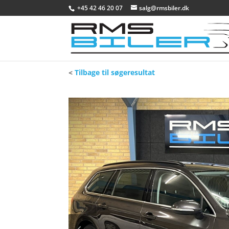
+45 42 46 20 07
salg@rmsbiler.dk
<
Tilbage til søgeresultat