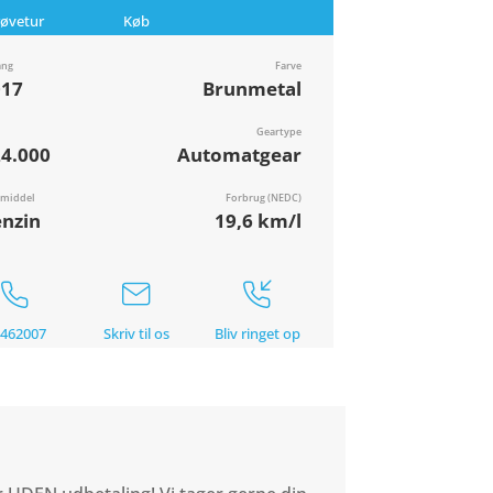
røvetur
Køb
ang
Farve
017
Brunmetal
Geartype
4.000
Automatgear
vmiddel
Forbrug (NEDC)
nzin
19,6 km/l
462007
Skriv til os
Bliv ringet op