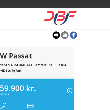
W Passat
riant 1,4 TSI BMT ACT Comfortline Plus DSG
0HK Stc 7g Aut.
59.900 kr.
tantpris