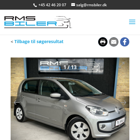
+45 42 46 20 07
salg@rmsbiler.dk
<
Tilbage til søgeresultat
1
/
13