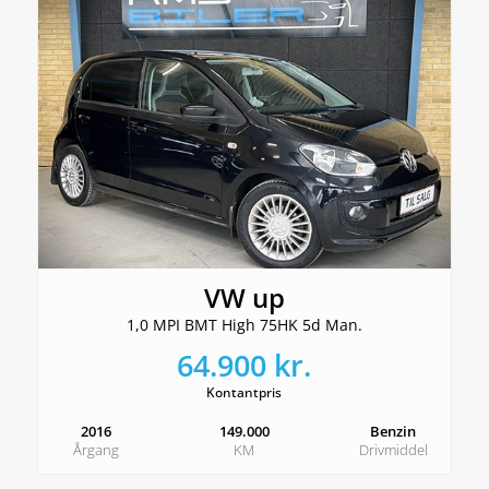
VW up
1,0 MPI BMT High 75HK 5d Man.
64.900 kr.
Kontantpris
2016
149.000
Benzin
Årgang
KM
Drivmiddel