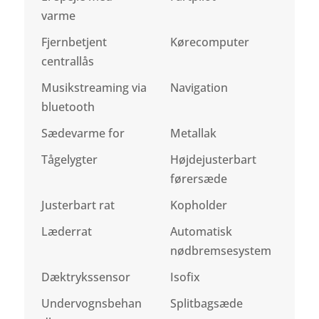
varme
Fjernbetjent
Kørecomputer
centrallås
Musikstreaming via
Navigation
bluetooth
Sædevarme for
Metallak
Tågelygter
Højdejusterbart
førersæde
Justerbart rat
Kopholder
Læderrat
Automatisk
nødbremsesystem
Dæktrykssensor
Isofix
Undervognsbehan
Splitbagsæde