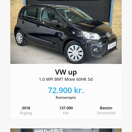
VW up
1,0 MPI BMT Move 60HK 5d
72.900 kr.
Kontantpris
2018
137.000
Benzin
Årgang
KM
Drivmiddel