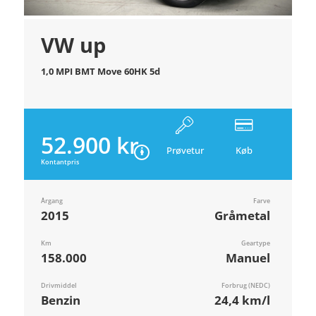
VW up
1,0 MPI BMT Move 60HK 5d
52.900 kr.
Prøvetur
Køb
Kontantpris
Årgang
Farve
2015
Gråmetal
Km
Geartype
158.000
Manuel
Drivmiddel
Forbrug (NEDC)
Benzin
24,4 km/l