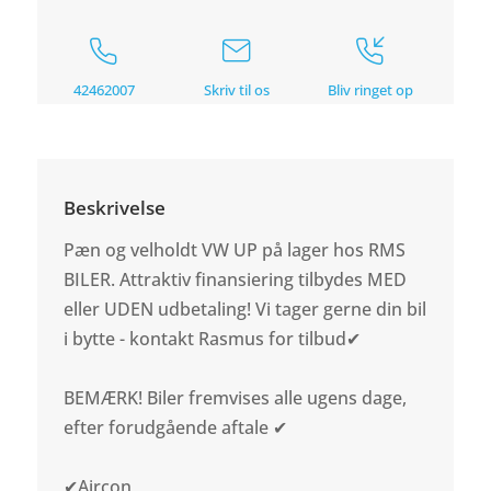
42462007
Skriv til os
Bliv ringet op
Beskrivelse
Pæn og velholdt VW UP på lager hos RMS
BILER. Attraktiv finansiering tilbydes MED
eller UDEN udbetaling! Vi tager gerne din bil
i bytte - kontakt Rasmus for tilbud✔
BEMÆRK! Biler fremvises alle ugens dage,
efter forudgående aftale ✔
✔Aircon