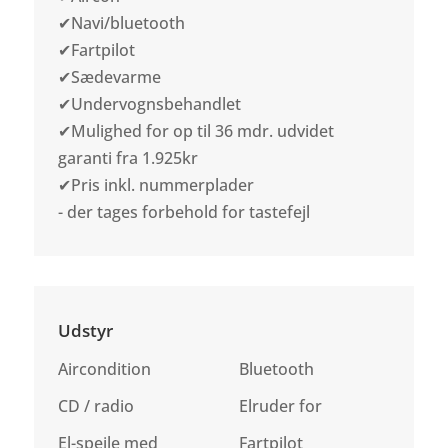
✔Navi/bluetooth
✔Fartpilot
✔Sædevarme
✔Undervognsbehandlet
✔Mulighed for op til 36 mdr. udvidet
garanti fra 1.925kr
✔Pris inkl. nummerplader
- der tages forbehold for tastefejl
Udstyr
Aircondition
Bluetooth
CD / radio
Elruder for
El-spejle med
Fartpilot